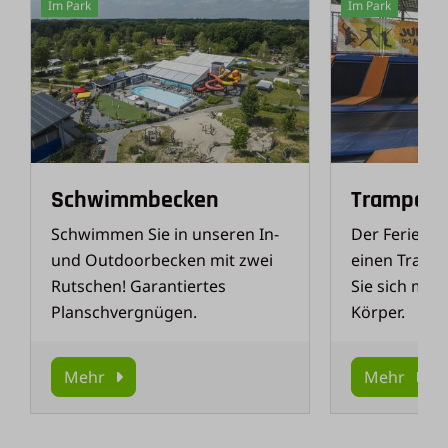
Im Park
Im Park
Schwimmbecken
Trampoli
Schwimmen Sie in unseren In-
Der Ferienpa
und Outdoorbecken mit zwei
einen Tramp
Rutschen! Garantiertes
Sie sich mit
Planschvergnügen.
Körper.
Mehr
Mehr