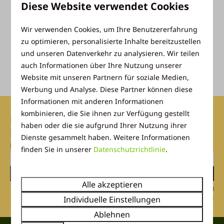
Diese Website verwendet Cookies
unter
info@ackersate.nl
.
Vakantiepark Ackersate
ist bereit, an Streitbeilegungsverfahren bei der
Wir verwenden Cookies, um Ihre Benutzererfahrung
folgenden Verbraucherschlichtungsstelle
zu optimieren, personalisierte Inhalte bereitzustellen
teilzunehmen: De Geschillencommissie Recreatie,
und unseren Datenverkehr zu analysieren. Wir teilen
Bordewijklaan 46, 2591 XR Den Haag,
auch Informationen über Ihre Nutzung unserer
https://www.degeschillencommissie.nl/.
Website mit unseren Partnern für soziale Medien,
Werbung und Analyse. Diese Partner können diese
Informationen mit anderen Informationen
kombinieren, die Sie ihnen zur Verfügung gestellt
Melden Sie sich bei unserem
haben oder die sie aufgrund Ihrer Nutzung ihrer
Newsletter an
Dienste gesammelt haben. Weitere Informationen
Und verpassen Sie keine Rabatt-Aktion!
finden Sie in unserer
Datenschutzrichtlinie
.
Senden
Alle akzeptieren
Gesichert durch reCaptcha,
Datenschutzbestimmungen
und
Servicebedingungen
gelten.
Individuelle Einstellungen
Ablehnen