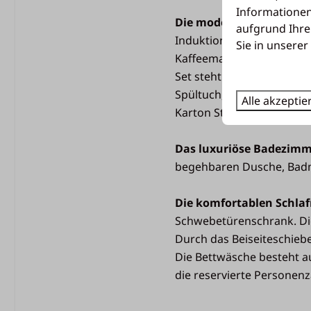
Informationen
Die moderne Küche
ist k
aufgrund Ihre
Haustiere
Induktionskochfeld, Kühl
Sie in unserer
Kaffeemaschine (Filter Nr.
Hunde nicht erlaubt
Set steht für Sie bereit, 
Spültuch, 1 Müllsack, 1 Tr
Alle akzeptie
Karton Streichhölzer un
Das luxuriöse Badezim
begehbaren Dusche, Badm
Die komfortablen Schl
Schlafzimmer
Schwebetürenschrank. Die
Durch das Beiseiteschieb
2 Schlafzimmer
Die Bettwäsche besteht a
Platz für ein Campingb
Schlafzimmer
die reservierte Personenza
Betten mit Bettdecken