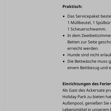
Kopfkissen
Praktisch:
Außenbereich
Das Servicepaket besteh
1 Müllbeutel, 1 Spülbür
Veranda
1 Scheuerschwamm.
Essbereich
In dem Zweibettzimmer
Außenlampe
Betten zur Seite gesch
Schiebetüren
erreicht werden.
Sonnenschirm
Hunde sind nicht erlau
Beleuchtung auf der T
Die Bettwäsche muss g
einem Bettbezug und 
Einrichtungen des Ferie
Als Gast des Ackersate pro
Holiday Park zu bieten ha
Außenpool, genießen Sie e
Lebensmittel in unserem P