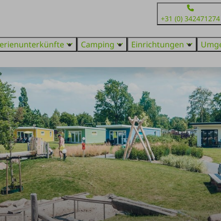
+31 (0) 342471274
erienunterkünfte
Camping
Einrichtungen
Umg