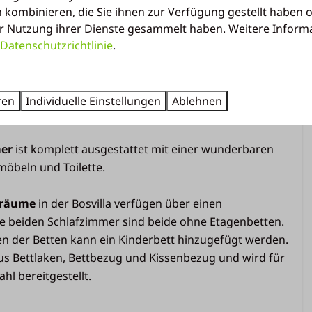
Parken auf dem Zentralparkplatz
 kombinieren, die Sie ihnen zur Verfügung gestellt haben o
omplett ausgestattet mit Kombi-Backofen,
r Nutzung ihrer Dienste gesammelt haben. Weitere Inform
Küche
schrank mit Gefrierfach, Wasserkocher,
Datenschutzrichtlinie
.
 4) und Standard-Kücheninventar. Ein kleines Service-
Mikrowellenherd
bestehend aus: 1 Rolle Toilettenpapier, 1 Wischmopp, 1
Induktionskochfeld
eteimerbeutel, 1 Spülbürste, 1 Beutel Spülmittel, 1
ren
Individuelle Einstellungen
Ablehnen
Kühlschrank mit Gefrierfach
d 1 Scheuerschwamm.
Kaffeemaschine (Filtergröße 4)
Geschirrspülmaschine
mer
ist komplett ausgestattet mit einer wunderbaren
Kessel
öbeln und Toilette.
Eingerichtete Küche
afräume
in der Bosvilla verfügen über einen
Wohnbereich
 beiden Schlafzimmer sind beide ohne Etagenbetten.
en der Betten kann ein Kinderbett hinzugefügt werden.
Essecke
us Bettlaken, Bettbezug und Kissenbezug und wird für
ett im
TV
hl bereitgestellt.
Sitzecke
 und