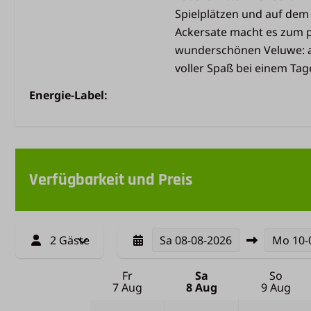
Spielplätzen und auf dem
Ackersate macht es zum 
wunderschönen Veluwe: a
voller Spaß bei einem Tag
Energie-Label:
Verfügbarkeit und Preis
2 Gäste
Sa
08-08-2026
Mo
10-
Fr
Sa
So
7 Aug
8 Aug
9 Aug