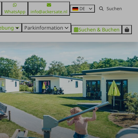
DE
WhatsApp
info@ackersate.nl
ebung
Parkinformation
Suchen & Buchen