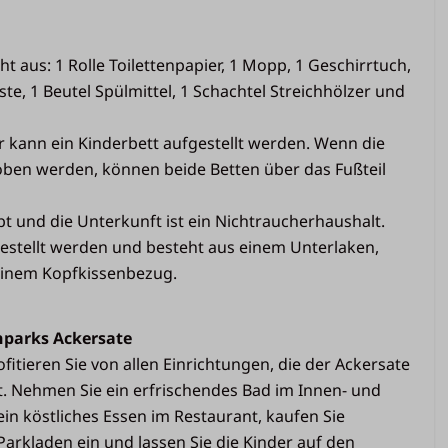
Badezimmer
t aus: 1 Rolle Toilettenpapier, 1 Mopp, 1 Geschirrtuch,
ste, 1 Beutel Spülmittel, 1 Schachtel Streichhölzer und
Waschbecken
Badezimmer mit Toilette
 kann ein Kinderbett aufgestellt werden. Wenn die
Dusche
oben werden, können beide Betten über das Fußteil
1 Rolle Toilettenpapier pro Toilette
vorhanden
bt und die Unterkunft ist ein Nichtraucherhaushalt.
errasse
estellt werden und besteht aus einem Unterlaken,
einem Kopfkissenbezug.
nparks Ackersate
fitieren Sie von allen Einrichtungen, die der Ackersate
t. Nehmen Sie ein erfrischendes Bad im Innen- und
in köstliches Essen im Restaurant, kaufen Sie
arkladen ein und lassen Sie die Kinder auf den