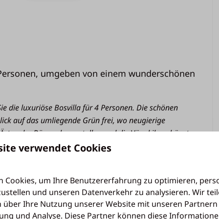
4 Personen, umgeben von einem wunderschönen
oautos
 die luxuriöse Bosvilla für 4 Personen. Die schönen
ick auf das umliegende Grün frei, wo neugierige
Allgemein
Ästen der Bäume herumtollen und die Vögel ihr schönstes
komfortable
Unterkunft im Erdgeschoss
site verwendet Cookies
Zentralheizung
Rauchmelder
fener Küche
ist ein Ort, an dem Sie entspannen, ein
 Cookies, um Ihre Benutzererfahrung zu optimieren, perso
Nicht-Raucher
ine köstliche Mahlzeit genießen können. Das
zustellen und unseren Datenverkehr zu analysieren. Wir tei
Servicepaket
rfügt über einen Fernseher. Bei schönem Wetter
 über Ihre Nutzung unserer Website mit unseren Partnern 
Wifi
türen öffnen und die überdachte Terrasse genießen.
ng und Analyse. Diese Partner können diese Informatione