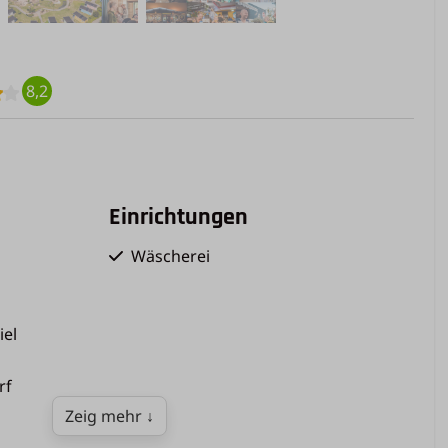
8,2
Einrichtungen
Wäscherei
iel
rf
Zeig mehr ↓