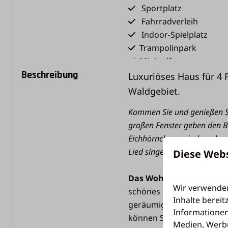
Sportplatz
Fahrradverleih
Indoor-Spielplatz
Trampolinpark
Minigolf
Beschreibung
Außenspielplatz
Luxuriöses Haus für 
Tennis- & Padelplätze
Waldgebiet.
Ladestation für Elektr
Kommen Sie und genießen Sie
großen Fenster geben den Bl
Art des Urlaubs
Eichhörnchen zwischen den 
Gemütliche Chalets & 
Lied singen.
Diese Web
Bungalows
Das Wohnzimmer mit of
Wir verwenden
schönes Buch lesen und e
Inhalte bereit
geräumige Wohnzimmer ve
Informationen
können Sie die Terrassen
Medien, Werbu