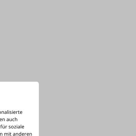
nalisierte
len auch
für soziale
n mit anderen