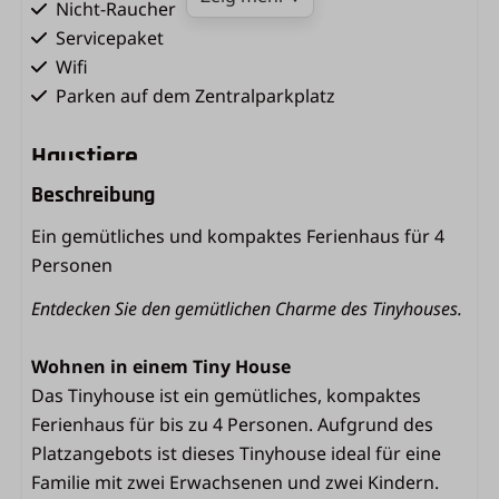
Nicht-Raucher
Servicepaket
Wifi
Parken auf dem Zentralparkplatz
Haustiere
Beschreibung
Hunde nicht erlaubt
Ein gemütliches und kompaktes Ferienhaus für 4
Küche
Personen
Mikrowelle
Entdecken Sie den gemütlichen Charme des Tinyhouses.
Gas-Kochfeld
Kühlschrank mit Gefrierfach
Wohnen in einem Tiny House
Kaffeemaschine (Filtergröße 4)
Das Tinyhouse ist ein gemütliches, kompaktes
Kessel
Ferienhaus für bis zu 4 Personen. Aufgrund des
Eingerichtete Küche
Platzangebots ist dieses Tinyhouse ideal für eine
Familie mit zwei Erwachsenen und zwei Kindern.