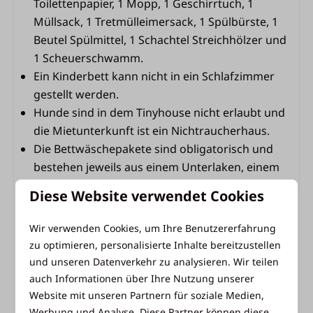
Badezimmer
Toilettenpapier, 1 Mopp, 1 Geschirrtuch, 1
Müllsack, 1 Tretmülleimersack, 1 Spülbürste, 1
Badezimmer mit Dusche, Waschbecken und
Beutel Spülmittel, 1 Schachtel Streichhölzer und
Toilette
1 Scheuerschwamm.
1 Rolle Toilettenpapier pro Toilette vorhanden
Ein Kinderbett kann nicht in ein Schlafzimmer
gestellt werden.
Hunde sind in dem Tinyhouse nicht erlaubt und
die Mietunterkunft ist ein Nichtraucherhaus.
Die Bettwäschepakete sind obligatorisch und
bestehen jeweils aus einem Unterlaken, einem
Bettbezug und einem Kopfkissenbezug.
Diese Website verwendet Cookies
Wir verwenden Cookies, um Ihre Benutzererfahrung
zu optimieren, personalisierte Inhalte bereitzustellen
Einrichtungen des Vakantiepark Ackersate
und unseren Datenverkehr zu analysieren. Wir teilen
Als Gast im Ackersate können Sie alle Einrichtungen
auch Informationen über Ihre Nutzung unserer
nutzen, die das Vakantiepark Ackersate zu bieten
Website mit unseren Partnern für soziale Medien,
hat. Nehmen Sie ein erfrischendes Bad im Innen-
Werbung und Analyse. Diese Partner können diese