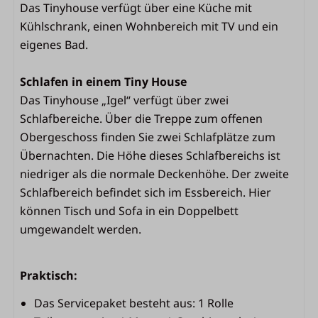
Schlafzimmer
Das Tinyhouse verfügt über eine Küche mit
Kühlschrank, einen Wohnbereich mit TV und ein
2 Schlafzimmer
eigenes Bad.
Betten mit Bettdecken und Kopfkissen
Schlafen in einem Tiny House
Wohnbereich
Das Tinyhouse „Igel“ verfügt über zwei
Schlafbereiche. Über die Treppe zum offenen
Essecke
Obergeschoss finden Sie zwei Schlafplätze zum
Atmosphärischer Kamin
Übernachten. Die Höhe dieses Schlafbereichs ist
TV
niedriger als die normale Deckenhöhe. Der zweite
Sitzecke
Schlafbereich befindet sich im Essbereich. Hier
können Tisch und Sofa in ein Doppelbett
Außenbereich
umgewandelt werden.
Terrasse mit Gartenmöbeln
französische Türen
Praktisch:
Sonnenschirm
Das Servicepaket besteht aus: 1 Rolle