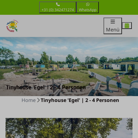
+31 (0) 342471274
WhatsApp
Menü
Tinyhouse 'Egel' | 2 - 4 Personen
Home
Tinyhouse 'Egel' | 2 - 4 Personen