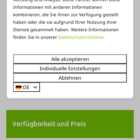
und Außenpool, genießen Sie eine köstliche
Informationen mit anderen Informationen
Mahlzeit im Restaurant, holen Sie noch einige
kombinieren, die Sie ihnen zur Verfügung gestellt
Lebensmittel in unserem Parkladen und lassen Sie
haben oder die sie aufgrund Ihrer Nutzung ihrer
die Kinder sich auf den Spielplätzen und dem
Dienste gesammelt haben. Weitere Informationen
Sportfeld austoben. Die zentrale Lage von
finden Sie in unserer
Datenschutzrichtlinie
.
Ackersate macht es zum perfekten Ausgangspunkt
für die Erkundung der wunderschönen Veluwe:
Alle akzeptieren
atemberaubende Natur, charmante Städte oder ein
Individuelle Einstellungen
erlebnisreicher Tagesausflug.
Ablehnen
Energie-Label:
DE
Verfügbarkeit und Preis