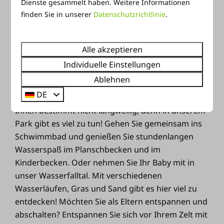
Dienste gesammelt haben. Weitere Informationen
finden Sie in unserer
Datenschutzrichtlinie
.
Entdecken Sie die
Alle akzeptieren
kinderfreundlichen
Individuelle Einstellungen
Einrichtungen
Ablehnen
DE
Während Ihres Urlaubs mit Ihrem Baby wird es
Ihnen bestimmt nicht langweilig, denn in unserem
Park gibt es viel zu tun! Gehen Sie gemeinsam ins
Schwimmbad und genießen Sie stundenlangen
Wasserspaß im Planschbecken und im
Kinderbecken. Oder nehmen Sie Ihr Baby mit in
unser Wasserfalltal. Mit verschiedenen
Wasserläufen, Gras und Sand gibt es hier viel zu
entdecken! Möchten Sie als Eltern entspannen und
abschalten? Entspannen Sie sich vor Ihrem Zelt mit