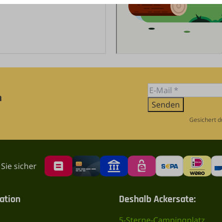
n
Senden
Gesichert d
Sie sicher
ation
Deshalb Ackersate:
5-Sterne-Campingplatz