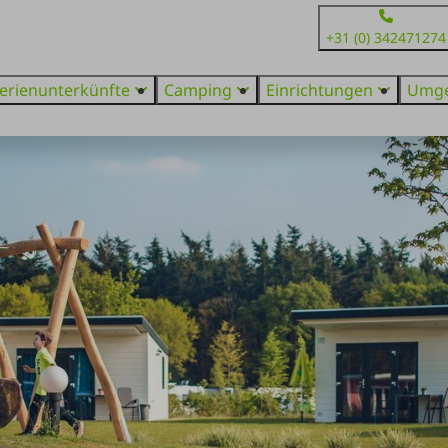
+31 (0) 342471274
erienunterkünfte
Camping
Einrichtungen
Umg